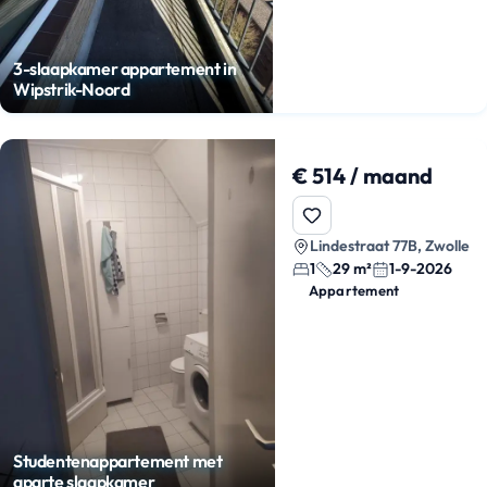
3-slaapkamer appartement in
Wipstrik-Noord
€ 514 / maand
Lindestraat 77B, Zwolle
1
29 m²
1-9-2026
Appartement
Studentenappartement met
aparte slaapkamer