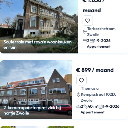
maand
Terborchstraat,
Zwolle
2
1-9-2026
Souterrain met royale woonkeuken
Appartement
en tuin
€ 899 / maand
Thomas a
Kempisstraat 102D,
Zwolle
2
40 m²
1-9-2026
2-kamerappartement vlak bij
Appartement
hartje Zwolle