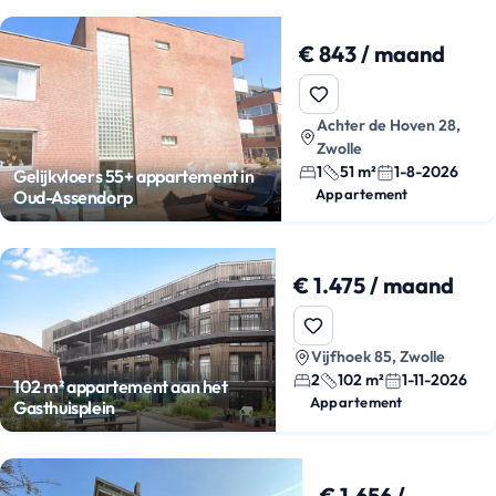
€ 843 / maand
Achter de Hoven 28,
Zwolle
1
51 m²
1-8-2026
Gelijkvloers 55+ appartement in
Appartement
Oud-Assendorp
€ 1.475 / maand
Vijfhoek 85, Zwolle
2
102 m²
1-11-2026
102 m² appartement aan het
Appartement
Gasthuisplein
€ 1.656 /