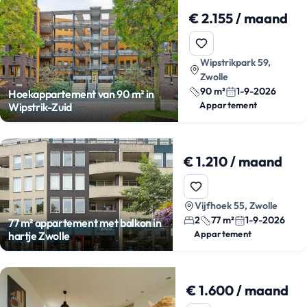
€ 2.155 / maand
Wipstrikpark 59,
Zwolle
90 m²
1-9-2026
Hoekappartement van 90 m² in
Appartement
Wipstrik-Zuid
€ 1.210 / maand
Vijfhoek 55, Zwolle
2
77 m²
1-9-2026
77 m² appartement met balkon in
Appartement
hartje Zwolle
€ 1.600 / maand