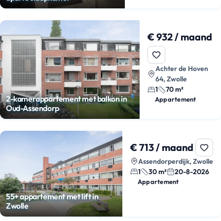
€ 932 / maand
Achter de Hoven
64, Zwolle
1
70 m²
2-kamerappartement met balkon in
Appartement
Oud-Assendorp
€ 713 / maand
Assendorperdijk, Zwolle
1
30 m²
20-8-2026
Appartement
55+ appartement met lift in
Zwolle