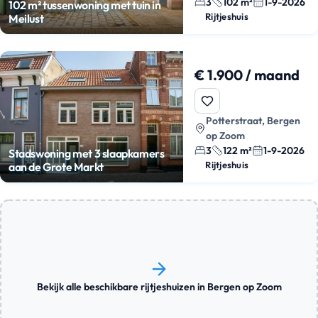
3
102 m²
1-9-2026
102 m² tussenwoning met tuin in
Rijtjeshuis
Meilust
€ 1.900 / maand
Potterstraat, Bergen
op Zoom
3
122 m²
1-9-2026
Stadswoning met 3 slaapkamers
Rijtjeshuis
aan de Grote Markt
Bekijk alle beschikbare rijtjeshuizen in Bergen op Zoom