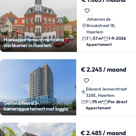
Johannes de
Breukstraat 1B,
Haarlem
1
57 m²
1-9-2026
Hoekappartement met extra
Appartement
werkkamer in Haarlem
€ 2.245 / maand
Edward Jennerstraat
328E, Haarlem
1
95 m²
Per direct
Gemeubileerd 3-
Appartement
kamerappartement met loggia
€ 2.485 / maand