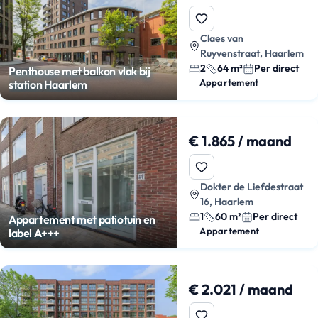
Claes van
Ruyvenstraat, Haarlem
2
64 m²
Per direct
Penthouse met balkon vlak bij
Appartement
station Haarlem
€ 1.865 / maand
Dokter de Liefdestraat
16, Haarlem
1
60 m²
Per direct
Appartement met patiotuin en
Appartement
label A+++
€ 2.021 / maand