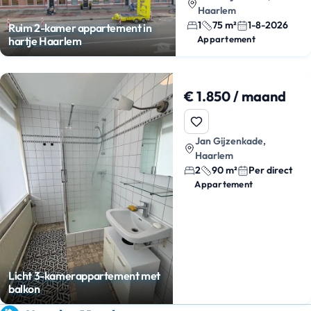
Haarlem
1
75 m²
1-8-2026
Ruim 2-kamer appartement in
Appartement
hartje Haarlem
€ 1.850 / maand
Jan Gijzenkade,
Haarlem
2
90 m²
Per direct
Appartement
Licht 3-kamerappartement met
balkon