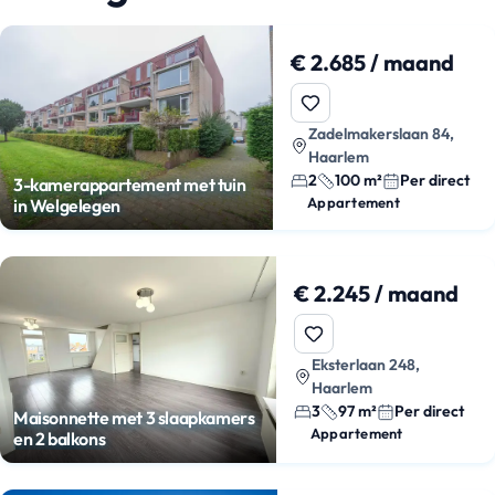
€ 2.685 / maand
Zadelmakerslaan 84,
Haarlem
2
100 m²
Per direct
3-kamerappartement met tuin
Appartement
in Welgelegen
€ 2.245 / maand
Eksterlaan 248,
Haarlem
3
97 m²
Per direct
Maisonnette met 3 slaapkamers
Appartement
en 2 balkons