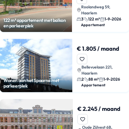
Roolandweg 59,
Haarlem
3
122 m²
1-9-2026
122 m² appartement met balkon
Appartement
en parkeerplek
€ 1.805 / maand
Bellevuelaan 221,
Haarlem
2
88 m²
1-9-2026
Wonen aan het Spaarne met
Appartement
parkeerplek
€ 2.245 / maand
Oude Zijlvest 6B,