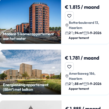
€ 1.815 / maand
Botterboulevard 13,
Haarlem
2
94 m²
1-9-2026
Modern 3-kamerappartement
Appartement
aan het water
€ 1.781 / maand
Amerikaweg 186,
Haarlem
2
88 m²
1-9-2026
Energiezuinig appartement
Appartement
(88m²) met balkon
€ 1.885 / maand