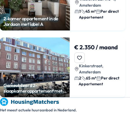
Amsterdam
1
45 m²
Per direct
Appartement
2-kamer appartement in de
Jordaan met label A
€ 2.350 / maand
Kinkerstraat,
Amsterdam
2
65 m²
Per direct
Appartement
Gemeubileerd 2-
slaapkamerappartement met
balkon
Het meest actuele huuraanbod in Nederland.