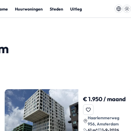
ome
Huurwoningen
Steden
Uitleg
am
€ 1.950 / maand
Haarlemmerweg
956, Amsterdam
61 m²
1-9-2026