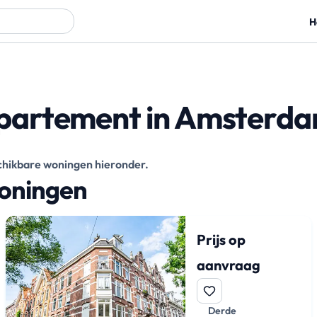
H
partement in Amsterd
eschikbare woningen hieronder.
woningen
Prijs op
aanvraag
Derde