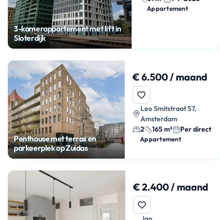
Appartement
3-kamerappartement met lift in
Sloterdijk
€ 6.500 / maand
Leo Smitstraat 57,
Amsterdam
2
165 m²
Per direct
Penthouse met terras en
Appartement
parkeerplek op Zuidas
€ 2.400 / maand
Jan