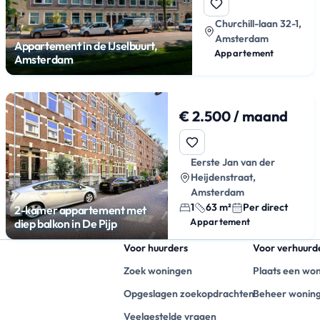
Churchill-laan 32-1,
Amsterdam
Appartement in de IJselbuurt,
Appartement
Amsterdam
€ 2.500 / maand
Eerste Jan van der
Heijdenstraat,
Amsterdam
1
63 m²
Per direct
2-kamer appartement met
Appartement
diep balkon in De Pijp
Voor huurders
Voor verhuurd
Zoek woningen
Plaats een wo
Opgeslagen zoekopdrachten
Beheer wonin
Veelgestelde vragen