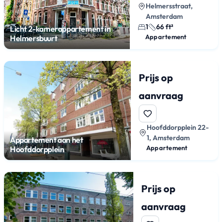
Helmersstraat,
Amsterdam
1
66 ft²
Licht 2-kamerappartement in
Appartement
Helmersbuurt
Prijs op
aanvraag
Hoofddorpplein 22-
1, Amsterdam
Appartement aan het
Appartement
Hoofddorpplein
Prijs op
aanvraag