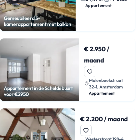
Appartement
Gemeubileerd 3-
kamerappartement met balkon
€ 2.950 /
maand
Molenbeekstraat
32-1, Amsterdam
Appartement in de Scheldebuurt
Appartement
voor €2950
€ 2.200 / maand
Westerstraat 198-4,