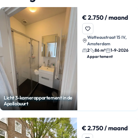
€ 2.750 / maand
Watteaustraat 15 IV,
Amsterdam
2
86 m²
1-9-2026
Appartement
Licht 3-kamerappartement in de
Apollobuurt
€ 2.750 / maand