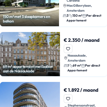
Carolina
MacGillavrylaan,
Amsterdam
3
150 m²
Per direct
150 m² met 3 slaapkamers en
Appartement
balkon
€ 2.350 / maand
Nassaukade,
Amsterdam
1
69 m²
Per direct
69 m² appartement met balkon
Appartement
aan de Nassaukade
€ 1.892 / maand
Stephensonstraat,