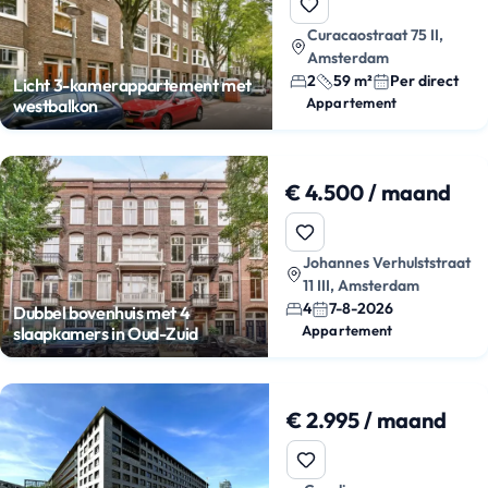
Curacaostraat 75 II,
Amsterdam
2
59 m²
Per direct
Licht 3-kamerappartement met
Appartement
westbalkon
€ 4.500 / maand
Johannes Verhulststraat
11 III, Amsterdam
4
7-8-2026
Dubbel bovenhuis met 4
Appartement
slaapkamers in Oud-Zuid
€ 2.995 / maand