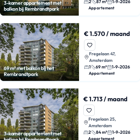
2
87 m²
1-9-2026
3-kamer appartement met
Appartement
balkon bij Rembrandtpark
€ 1.570 / maand
Fregelaan 47,
Amsterdam
1
69 m²
1-9-2026
69 m² met balkon bij het
Appartement
Rembrandtpark
€ 1.713 / maand
Fregelaan 25,
Amsterdam
2
84 m²
1-9-2026
3-kamer appartement met
Appartement
balkon bij Rembrandtpark