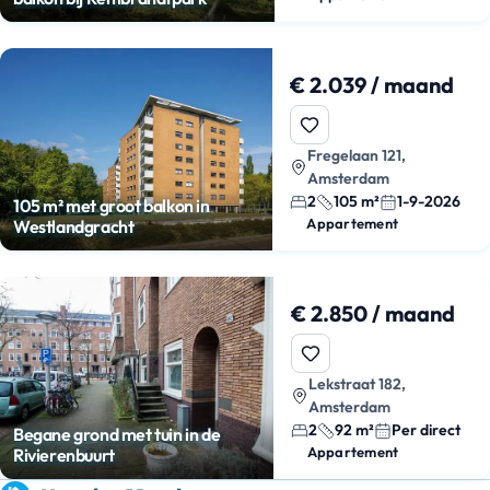
€ 2.039 / maand
Fregelaan 121,
Amsterdam
2
105 m²
1-9-2026
105 m² met groot balkon in
Appartement
Westlandgracht
€ 2.850 / maand
Lekstraat 182,
Amsterdam
2
92 m²
Per direct
Begane grond met tuin in de
Appartement
Rivierenbuurt