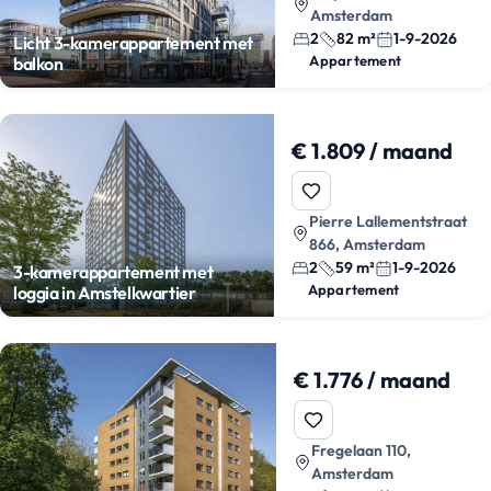
Amsterdam
2
82 m²
1-9-2026
Licht 3-kamerappartement met
Appartement
balkon
€ 1.809 / maand
Pierre Lallementstraat
866, Amsterdam
2
59 m²
1-9-2026
3-kamerappartement met
Appartement
loggia in Amstelkwartier
€ 1.776 / maand
Fregelaan 110,
Amsterdam