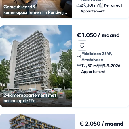
2
101 m²
Per direct
Gemeubileerd 3-
Appartement
kamerappartement in Randwijck
Oost
€ 1.050 / maand
Fideliolaan 264F,
Amstelveen
1
50 m²
9-9-2026
Appartement
2-kamerappartement met
balkon op de 12e
€ 2.050 / maand