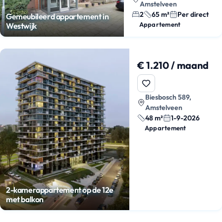
Amstelveen
2
65 m²
Per direct
Gemeubileerd appartement in
Appartement
Westwijk
€ 1.210 / maand
Biesbosch 589,
Amstelveen
48 m²
1-9-2026
Appartement
2-kamerappartement op de 12e
met balkon