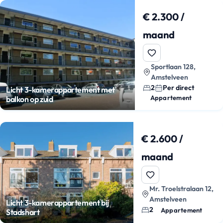
€ 2.300 /
maand
Sportlaan 128,
Amstelveen
2
Per direct
Licht 3-kamerappartement met
Appartement
balkon op zuid
€ 2.600 /
maand
Mr. Troelstralaan 12,
Amstelveen
Licht 3-kamerappartement bij
2
Appartement
Stadshart