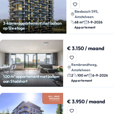
Biesbosch 595,
Amstelveen
68 m²
1-9-2026
3-kamerappartement met balkon
Appartement
op 12e etage
€ 3.150 / maand
Rembrandtweg,
Amstelveen
2
100 m²
6-9-2026
100 m² appartement met balkon
Appartement
aan Stadshart
€ 3.950 / maand