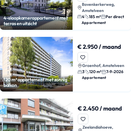
Bovenkerkerweg,
Amstelveen
4
185 m²
Per direct
4-slaapkamerappartement met
Appartement
terras en uitzicht
€ 2.950 / maand
Groenhof, Amstelveen
3
120 m²
7-9-2026
Appartement
120 m² appartement met zonnig
balkon
€ 2.450 / maand
Zeelandiahoeve,