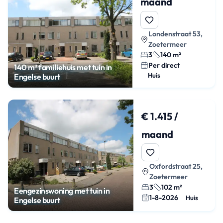
maand
Londenstraat 53,
Zoetermeer
3
140 m²
Per direct
140 m² familiehuis met tuin in
Huis
Engelse buurt
€ 1.415 /
maand
Oxfordstraat 25,
Zoetermeer
3
102 m²
Eengezinswoning met tuin in
1-8-2026
Huis
Engelse buurt