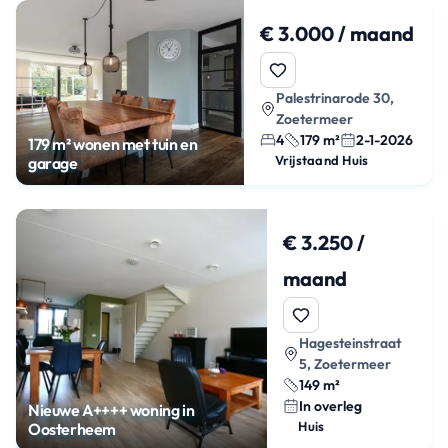
€ 3.000 / maand
Palestrinarode 30,
Zoetermeer
4
179 m²
2-1-2026
179 m² wonen met tuin en
Vrijstaand Huis
garage
€ 3.250 /
maand
Hagesteinstraat
5, Zoetermeer
149 m²
In overleg
Nieuwe A++++ woning in
Huis
Oosterheem