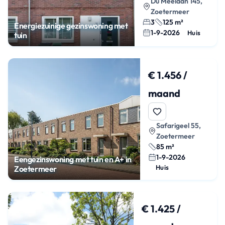
Du Meelaan 145,
Zoetermeer
3
125 m²
Energiezuinige gezinswoning met
1-9-2026
Huis
tuin
€ 1.456 /
maand
Safarigeel 55,
Zoetermeer
85 m²
1-9-2026
Eengezinswoning met tuin en A+ in
Huis
Zoetermeer
€ 1.425 /