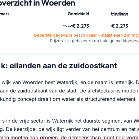
soverzicht in Woerden
amers
Gemiddeld
Mediaan
€ 2.273
€ 2.273
Beperkte gegevens beschikbaar - statistieken zijn moge
Prijzen zijn gebaseerd op huidige marktgege
jk: eilanden aan de zuidoostkant
 wijk van Woerden heet Waterrijk, en de naam is letterlijk.
 aan de zuidoostkant van de stad. De architectuur is moder
undig concept draait om water als structurerend element. E
s in de vrije sector is Waterrijk het duurste segment van 
g. De keerzijde: de wijk ligt verder van het centrum en het
men moeten nog groeien, de gemeenschap moet nog vormen