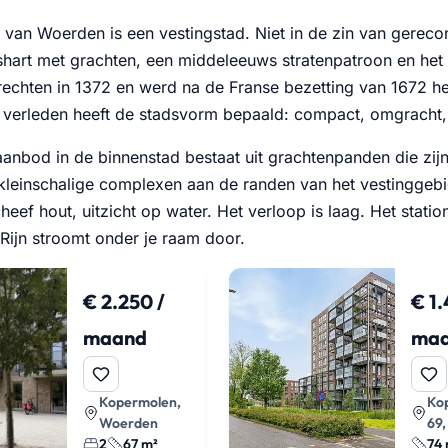
 van Woerden is een vestingstad. Niet in de zin van gerecon
shart met grachten, een middeleeuws stratenpatroon en het 
rechten in 1372 en werd na de Franse bezetting van 1672 he
re verleden heeft de stadsvorm bepaald: compact, omgracht, 
anbod in de binnenstad bestaat uit grachtenpanden die zij
 kleinschalige complexen aan de randen van het vestinggeb
heef hout, uitzicht op water. Het verloop is laag. Het stati
Rijn stroomt onder je raam door.
€ 2.250 /
€ 1.
maand
ma
Kopermolen,
Ko
Woerden
69
2
67 m²
74 