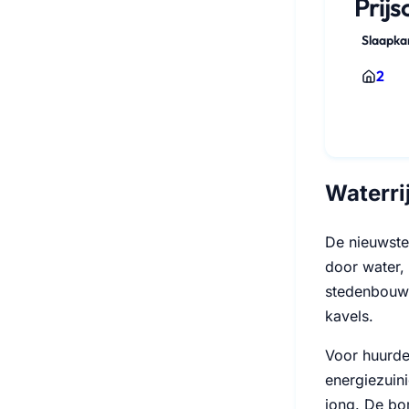
Prij
Slaapk
2
Waterri
De nieuwste
door water,
stedenbouwk
kavels.
Voor huurder
energiezuini
jong. De bo