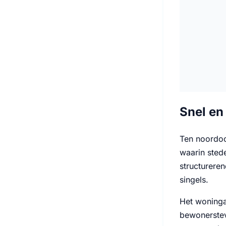
Snel en
Ten noordoo
waarin sted
structurere
singels.
Het woninga
bewonerstevr