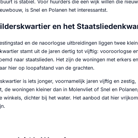
 buurt is stabiel. Voor huurders die een wijk willen die nieu
euwbouw, is Snel en Polanen het interessantst.
ilderskwartier en het Staatsliedenkwar
estingstad en de naoorlogse uitbreidingen liggen twee klein
kwartier stamt uit de jaren dertig tot vijftig: vooroorlogs
noemd naar staatslieden. Het zijn de woningen met erkers e
maar hier op loopafstand van de grachten.
skwartier is iets jonger, voornamelijk jaren vijftig en zesti
, de woningen kleiner dan in Molenvliet of Snel en Polanen, m
de winkels, dichter bij het water. Het aanbod dat hier vrijko
jn.