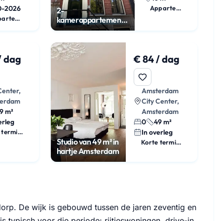
0-2026
Appartement
2-
Appartement
kamerappartement
van 46 m² in
Amsterdam
/ dag
€ 84 / dag
Center,
Amsterdam
erdam
City Center,
9 m²
Amsterdam
erleg
0
49 m²
Korte termijn huur
In overleg
Studio van 49 m² in
Korte termijn huur
hartje Amsterdam
dorp. De wijk is gebouwd tussen de jaren zeventig en
s typisch voor die periode: rijtjeswoningen, drive-in