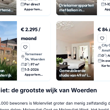
Per direct
1-1
Driekamerappartement
Appartement
rtement
met balkon in
 in
Woerden
€ 2.295 /
€ 84 
maand
City 
Amst
Tornemeer
0
4
34, Woerden
In ov
2
97 m²
1-3-2026
van
Gemeubileerde
Appartement
terrijk
studio van 49 m² in
hartje Amsterdam
iet: de grootste wijk van Woerden
0.000 bewoners is Molenvliet groter dan menig zelfstandig 
 twee delen: Molenvliet-Oost en Molenvliet-West. Het beeld i