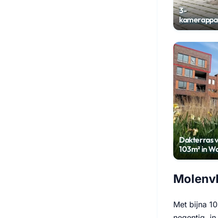
3-
kamerappa
met garage
Woerden
Dakterras 
103m² in Wa
Molenvl
Met bijna 1
negentig, in