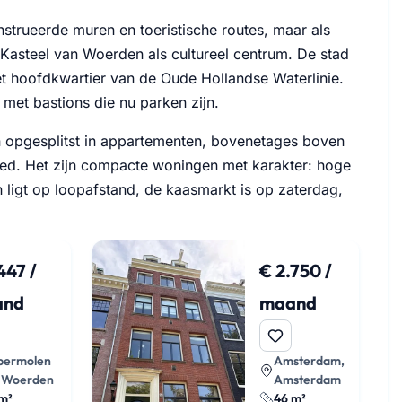
strueerde muren en toeristische routes, maar als
Kasteel van Woerden als cultureel centrum. De stad
t hoofdkwartier van de Oude Hollandse Waterlinie.
met bastions die nu parken zijn.
n opgesplitst in appartementen, bovenetages boven
ied. Het zijn compacte woningen met karakter: hoge
on ligt op loopafstand, de kaasmarkt is op zaterdag,
447 /
€ 2.750 /
and
maand
permolen
Amsterdam,
, Woerden
Amsterdam
m²
46 m²