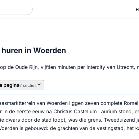
H
 huren in Woerden
 op de Oude Rijn, vijftien minuten per intercity van Utrech
e pagina
7 secties
aasmarktterrein van Woerden liggen zeven complete Romei
r in de eerste eeuw na Christus Castellum Laurium stond, e
ie dwars door de stad loopt, was die grens. Tweeduizend jaa
oerden is gebouwd: de grachten van de vestingstad, het kas