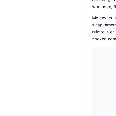
woningen, fl
Molenvliet 
slaapkamers
ruimte is er
zoeken zond