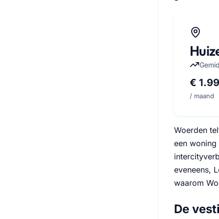
Huiz
Gemid
€ 1.9
/ maand
Woerden tel
een woning 
intercityver
eveneens, Le
waarom Woer
De vest