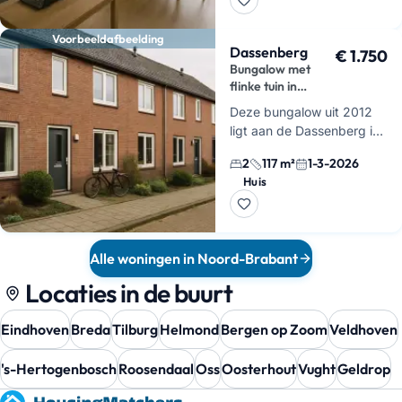
binnen waar comfor…
Voorbeeldafbeelding
Dassenberg
€ 1.750
Bungalow met
flinke tuin in
Waalre
Deze bungalow uit 2012
ligt aan de Dassenberg in
een rustige woonwijk in
2
117 m²
1-3-2026
Waalre. Met een
Huis
oppervlakte van 117
vierkante meter heb je hier
alles gelijkv…
Alle woningen in Noord-Brabant
Locaties in de buurt
Eindhoven
Breda
Tilburg
Helmond
Bergen op Zoom
Veldhoven
's-Hertogenbosch
Roosendaal
Oss
Oosterhout
Vught
Geldrop