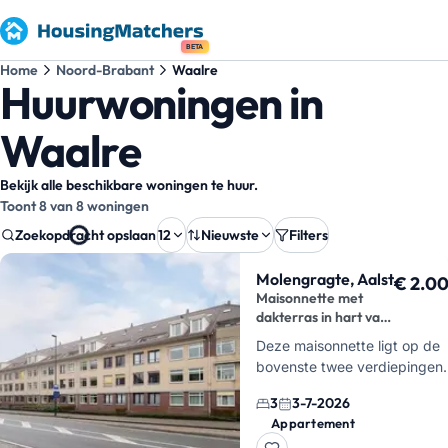
BETA
Home
Noord-Brabant
Waalre
Huurwoningen in
Waalre
Bekijk alle beschikbare woningen te huur.
Toont 8 van 8 woningen
Zoekopdracht opslaan
12
Nieuwste
Filters
Zoekresultaten
Molengragte, Aalst
€ 2.0
Maisonnette met
dakterras in hart van
Aalst
Deze maisonnette ligt op de
bovenste twee verdiepingen
van appartementencomplex
3
3-7-2026
Molengragte, midden in Aals
Appartement
Waalre. Je huurt hier een