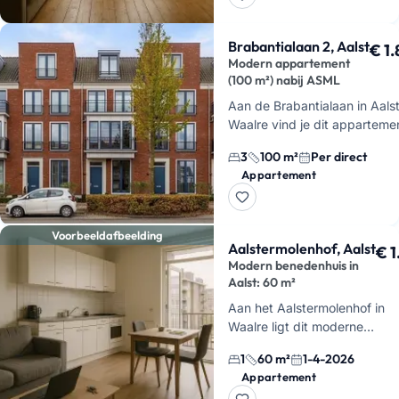
andere dage…
Brabantialaan 2, Aalst
€ 1
Modern appartement
(100 m²) nabij ASML
Aan de Brabantialaan in Aals
Waalre vind je dit apparteme
van 100 vierkante meter dat 
3
100 m²
Per direct
2024 volledig is gerenoveerd
Appartement
woning is per direct besc…
Voorbeeldafbeelding
Aalstermolenhof, Aalst
€ 1
Modern benedenhuis in
Aalst: 60 m²
Aan het Aalstermolenhof in
Waalre ligt dit moderne
benedenhuis met een
1
60 m²
1-4-2026
oppervlakte van 60 vierkant
Appartement
meter. Je stapt hier een won