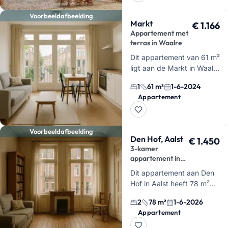
Medisch …
Voorbeeldafbeelding
Markt
€ 1.166
Appartement met
terras in Waalre
Dit appartement van 61 m²
ligt aan de Markt in Waalre
en heeft een eigen terras.
1
61 m²
1-6-2024
Je woont hier in een
Appartement
bovenwoning met 1
slaapkamer, 1 badkamer
en in t…
Voorbeeldafbeelding
Den Hof, Aalst
€ 1.450
3-kamer
appartement in
Aalst, 78 m²
Dit appartement aan Den
Hof in Aalst heeft 78 m²
woonruimte en 2
2
78 m²
1-6-2026
slaapkamers. Je woont
Appartement
hier in een rustige buurt in
Waalre, met winkels en