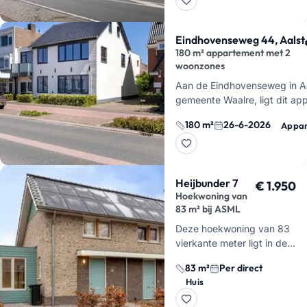
appartement met…
Eindhovenseweg 44, Aalst
180 m² appartement met 2
woonzones
Aan de Eindhovenseweg in Aa
gemeente Waalre, ligt dit ap
van circa 180 m² met tuin en
180 m²
26-6-2026
Appa
parkeerplek.
De indeling maak
net even and…
Heijbunder 7
€ 1.950
Hoekwoning van
83 m² bij ASML
Deze hoekwoning van 83
vierkante meter ligt in de
wijk Hoogh Waalre, op
83 m²
Per direct
maar vijf minuten afstand
Huis
van ASML, de High Tech
Campus en het Maxima