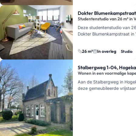
aan één student. Je huurt hi
Dokter Blumenkampstraat 
Studentenstudio van 26 m² in 
Deze studentenstudio van 26
Dokter Blumenkampstraat in V
een compacte studio met je 
badkamer, dus je…
26 m²
In overleg
Studio
Stalbergweg 1-04, Hogek
Wonen in een voormalige kape
Aan de Stalbergweg in Hoge
deze gemeubileerde vrijstaa
huurwoning van 57 m² in een
kapelgebouw uit 1876. Je wo
niet …