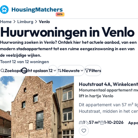
BETA
Home
Limburg
Venlo
Huurwoningen in Venlo
Huurwoning zoeken in Venlo? Ontdek hier het actuele aanbod, van een
modern stadsappartement tot een ruime eengezinswoning in een van
de veelzijdige wijken.
Toont 12 van 12 woningen
Zoekopdracht opslaan
12
Nieuwste
Filters
Zoekresultaten
Houtstraat 4A, Winkelcen
Monumentaal appartement m
lift in hartje Venlo
Dit appartement van 57 m² li
Houtstraat, midden in het ce
Venlo, en komt vrij per 1 okt
1
57 m²
1-10-2026
Appa
woont hier in een monument