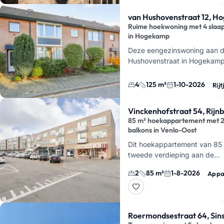
van Hushovenstraat 12, H
Ruime hoekwoning met 4 slaa
in Hogekamp
Deze eengezinswoning aan 
Hushovenstraat in Hogekamp
woonruimte, 4 slaapkamers e
terras en berging. Je woont h
4
125 m²
1-10-2026
Rijt
Vinckenhofstraat 54, Rijn
85 m² hoekappartement met 
balkons in Venlo-Oost
Dit hoekappartement van 85 
tweede verdieping aan de
Vinckenhofstraat in Venlo-Oo
2
85 m²
1-8-2026
Appa
balkons
. Je woont hier met 
slaapkamers, …
Roermondsestraat 64, Sins