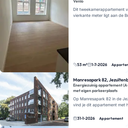
Venlo
Dit tweekamerappartement 
vierkante meter ligt aan de 
direct in het centrumgebied 
woont hier op een paar minu
53 m²
1-7-2026
Apparte
Manresapark 82, Jezuïten
Energiezuinig appartement (A
met eigen parkeerplaats
Op Manresapark 82 in de Je
vind je dit appartement met 
zuinige energielabel A++. He
voorzien van een lift, wat het
31-1-2026
Appartement