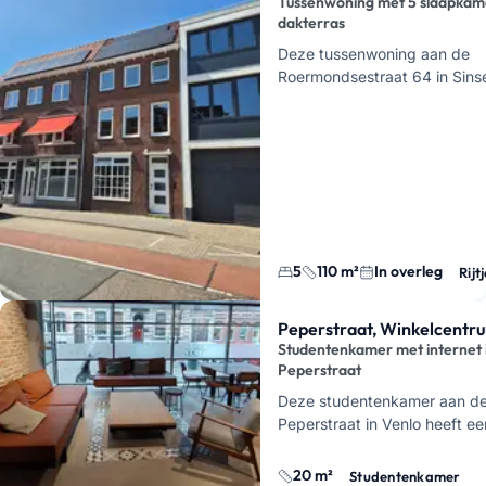
Tussenwoning met 5 slaapkam
dakterras
Deze tussenwoning aan de
Roermondsestraat 64 in Sinse
m² woonruimte, 5 slaapkamers
een dakterras. Je zit hier dic
5
110 m²
In overleg
Rijt
Peperstraat, Winkelcentr
Studentenkamer met internet 
Peperstraat
Deze studentenkamer aan d
Peperstraat in Venlo heeft ee
woonoppervlak van
20 m²
en
bedoeld voor
residentiële v
20 m²
Studentenkamer