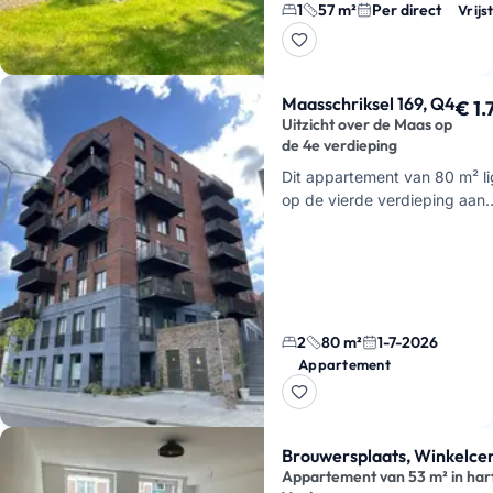
1
57 m²
Per direct
Vrijs
Maasschriksel 169, Q4
€ 1
Uitzicht over de Maas op
de 4e verdieping
Dit appartement van 80 m² li
op de vierde verdieping aan
Maasschriksel 169 in Q4, Ven
en is beschikbaar vanaf 1 juli
2026.
Inschrijven is verplic
2
80 m²
1-7-2026
Appartement
Brouwersplaats, Winkelce
Appartement van 53 m² in har