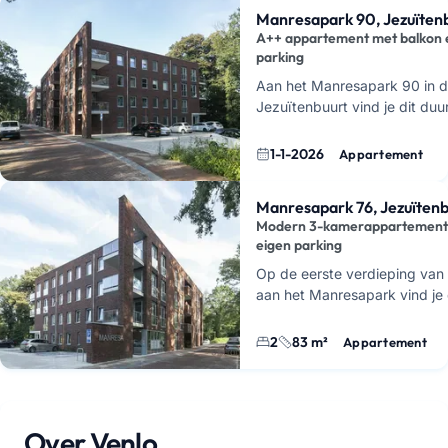
Manresapark 90, Jezuïten
A++ appartement met balkon 
parking
Aan het Manresapark 90 in 
Jezuïtenbuurt vind je dit du
appartement met energielabe
de warmtepomp en zonnepan
1-1-2026
Appartement
hier g…
Manresapark 76, Jezuïtenb
Modern 3-kamerappartement
eigen parking
Op de eerste verdieping van
aan het Manresapark vind je 
appartement uit 2020. Met 
oppervlakte van 83 vierkante
2
83 m²
Appartement
…
Over Venlo