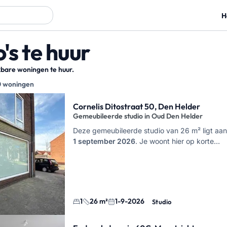
H
's te huur
ikbare woningen te huur.
0 woningen
sultaten
Cornelis Ditostraat 50, Den Helder
Gemeubileerde studio in Oud Den Helder
Deze gemeubileerde studio van 26 m² ligt aan 
1 september 2026
. Je woont hier op korte…
1
26 m²
1-9-2026
Studio