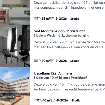
Deze gemeubileerde studio van 25 m² ligt op 
hier compact, maar slim ingedeeld, met een e
1
25 m²
1-9-2026
Studio
Sint Maartenslaan, Maastricht
Studio in Wyck met keuken en berging
Deze studio van 29 m² ligt aan de Sint Maarte
met een luxe halfopen keuken voorzien van a
1
29 m²
1-9-2026
Studio
IJssellaan 122, Arnhem
Studio van 40 m² bij park Presikhaaf
Deze studio van 40 m² ligt op de begane gro
Arnhem. Je woont hier recht tegenover park 
0
40 m²
1-9-2026
Studio