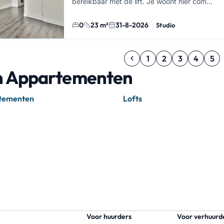
bereikbaar met de lift. Je woont hier com…
0
23 m²
31-8-2026
Studio
1
2
3
4
5
n Appartementen
tementen
Lofts
Voor huurders
Voor verhuurd