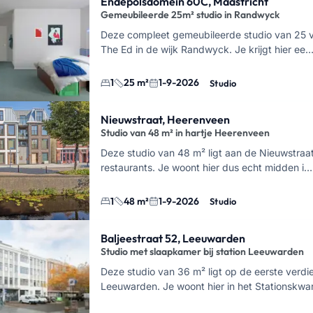
Endepolsdomein 60C, Maastricht
Gemeubileerde 25m² studio in Randwyck
Deze compleet gemeubileerde studio van 25 v
The Ed in de wijk Randwyck. Je krijgt hier ee
1
25 m²
1-9-2026
Studio
Nieuwstraat, Heerenveen
Studio van 48 m² in hartje Heerenveen
Deze studio van 48 m² ligt aan de Nieuwstraa
restaurants. Je woont hier dus echt midden i…
1
48 m²
1-9-2026
Studio
Baljeestraat 52, Leeuwarden
Studio met slaapkamer bij station Leeuwarden
Deze studio van 36 m² ligt op de eerste verdie
Leeuwarden. Je woont hier in het Stationskwa