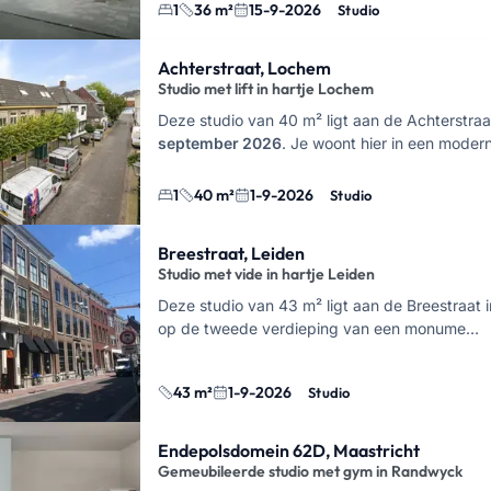
1
36 m²
15-9-2026
Studio
Achterstraat, Lochem
Studio met lift in hartje Lochem
Deze studio van 40 m² ligt aan de Achterstra
september 2026
. Je woont hier in een mode
1
40 m²
1-9-2026
Studio
Breestraat, Leiden
Studio met vide in hartje Leiden
Deze studio van 43 m² ligt aan de Breestraat i
op de tweede verdieping van een monume…
43 m²
1-9-2026
Studio
Endepolsdomein 62D, Maastricht
Gemeubileerde studio met gym in Randwyck