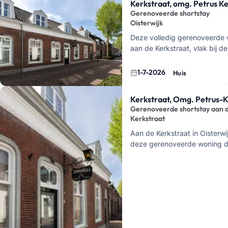
Kerkstraat, omg. Petrus K
Gerenoveerde shortstay
Oisterwijk
Deze volledig gerenoveerde w
aan de Kerkstraat, vlak bij d
Kerk in het centrum van Oiste
huis wordt compleet gemeub
1-7-2026
Huis
Kerkstraat, Omg. Petrus-
Gerenoveerde shortstay aan 
Kerkstraat
Aan de Kerkstraat in Oisterwi
deze gerenoveerde woning d
beschikbaar is vanaf 1 januar
gaat om een shortstay-optie w
hie…