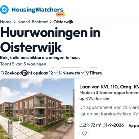
BETA
Home
Noord-Brabant
Oisterwijk
Huurwoningen in
Oisterwijk
Bekijk alle beschikbare woningen te huur.
Toont 5 van 5 woningen
Zoekopdracht opslaan
12
Nieuwste
Filters
Zoekresultaten
Laan van KVL 110, Omg. K
Modern 3-kamer appartemen
op KVL-terrein
Dit appartement van 72 vier
ligt op het karakteristieke KVL
Oisterwijk, op korte afstand 
2
72 m²
1-9-2026
Appa
treinstation en het dorpscen