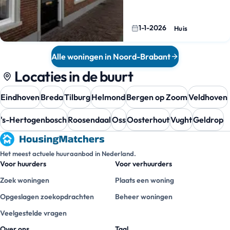
1-1-2026
Huis
Alle woningen in Noord-Brabant
Locaties in de buurt
Eindhoven
Breda
Tilburg
Helmond
Bergen op Zoom
Veldhoven
's-Hertogenbosch
Roosendaal
Oss
Oosterhout
Vught
Geldrop
Het meest actuele huuraanbod in Nederland.
Voor huurders
Voor verhuurders
Zoek woningen
Plaats een woning
Opgeslagen zoekopdrachten
Beheer woningen
Veelgestelde vragen
Over ons
Taal