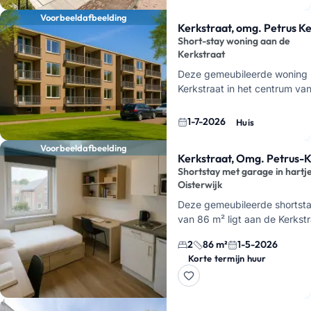
Voorbeeldafbeelding
Kerkstraat, omg. Petrus K
Short-stay woning aan de
Kerkstraat
Deze gemeubileerde woning l
Kerkstraat in het centrum va
Oisterwijk, direct bij de Petru
huurt deze plek voor een tijde
1-7-2026
Huis
Voorbeeldafbeelding
Kerkstraat, Omg. Petrus-
Shortstay met garage in hartj
Oisterwijk
Deze gemeubileerde shortst
van 86 m² ligt aan de Kerkst
in Oisterwijk, en is beschikba
2
86 m²
1-5-2026
mei 2026.
Je woont hier voo
Korte termijn huur