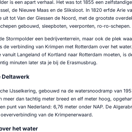
er is een apart verhaal. Het was tot 1855 een zelfstandige
Jssel, de Nieuwe Maas en de Sliksloot. In 1820 erfde Arie 
e uit tot Van der Giessen de Noord, met de grootste overd
tschepen gebouwd, sleepboten, veerponten, ro-ro-schepen. 
de Stormpolder een bedrijventerrein, maar ook de plek waa
 is de verbinding van Krimpen met Rotterdam over het water
 vanuit Langeland of Kortland naar Rotterdam moeten, is de 
ntig minuten later sta je bij de Erasmusbrug.
e Deltawerk
che IJsselkering, gebouwd na de watersnoodramp van 1953
n meer dan tachtig meter breed en elf meter hoog, opgehan
gen punt van Nederland: 6,76 meter onder NAP. De Algerab
oeververbinding van de Krimpenerwaard.
over het water