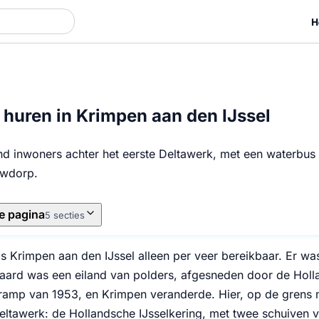
H
huren in Krimpen aan den IJssel
nd inwoners achter het eerste Deltawerk, met een waterbus
wdorp.
e pagina
5 secties
s Krimpen aan den IJssel alleen per veer bereikbaar. Er w
ard was een eiland van polders, afgesneden door de Holl
amp van 1953, en Krimpen veranderde. Hier, op de grens m
Deltawerk: de Hollandsche IJsselkering, met twee schuiven 