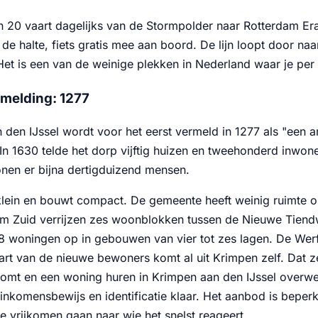
n 20 vaart dagelijks van de Stormpolder naar Rotterdam Eras
 de halte, fiets gratis mee aan boord. De lijn loopt door 
Het is een van de weinige plekken in Nederland waar je per 
rmelding: 1277
 den IJssel wordt voor het eerst vermeld in 1277 als "een 
 In 1630 telde het dorp vijftig huizen en tweehonderd inwon
en er bijna dertigduizend mensen.
klein en bouwt compact. De gemeente heeft weinig ruimte o
rum Zuid verrijzen zes woonblokken tussen de Nieuwe Tiend
188 woningen op in gebouwen van vier tot zes lagen. De Wer
art van de nieuwe bewoners komt al uit Krimpen zelf. Dat ze
komt en een woning huren in Krimpen aan den IJssel overw
 inkomensbewijs en identificatie klaar. Het aanbod is bepe
e vrijkomen gaan naar wie het snelst reageert.