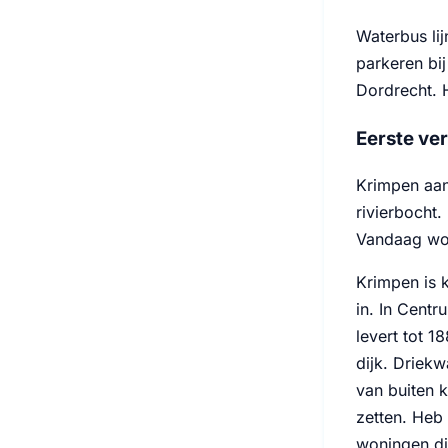
Waterbus lij
parkeren bij
Dordrecht. 
Eerste ve
Krimpen aan
rivierbocht.
Vandaag won
Krimpen is 
in. In Cent
levert tot 
dijk. Driekw
van buiten 
zetten. Heb
woningen di