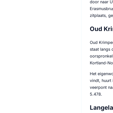
door naar U
Erasmusbrug 
zitplaats, g
Oud Kri
Oud Krimpen
staat langs 
oorspronkeli
Kortland-No
Het eigenwo
vindt, huurt
veerpont naa
5.478.
Langela