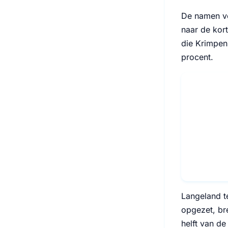
De namen ve
naar de kort
die Krimpen
procent.
Langeland te
opgezet, br
helft van d