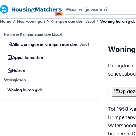
BETA
Home
Huurwoningen
Krimpen aan den IJssel
Woning huren gids
Huren in Krimpen aan den IJssel
Alle woningen in Krimpen aan den IJssel
Woning 
Appartementen
Dertigduize
Huizen
scheepsbou
Stadsgidsen
Woning huren gids
Op dez
Tot 1958 wa
Krimpenerwa
watersnoodr
het eerste 