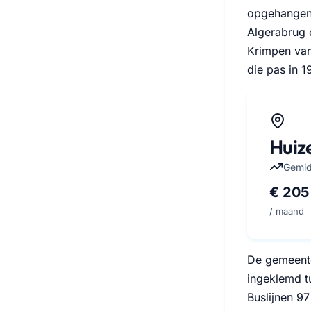
opgehangen 
Algerabrug 
Krimpen van
die pas in 
Huize
Gemid
€ 205
/ maand
De gemeente 
ingeklemd tu
Buslijnen 97