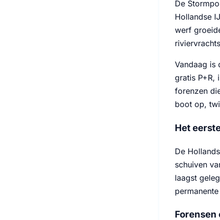
De Stormpold
Hollandse I
werf groeid
riviervrach
Vandaag is 
gratis P+R,
forenzen die
boot op, twi
Het eerst
De Hollands
schuiven va
laagst gele
permanente 
Forensen 