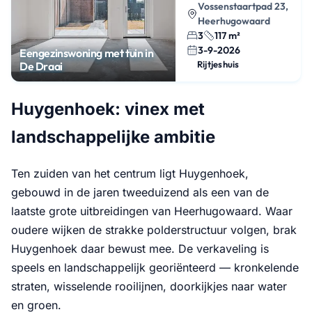
Vossenstaartpad 23,
Heerhugowaard
3
117 m²
3-9-2026
Eengezinswoning met tuin in
Rijtjeshuis
De Draai
Huygenhoek: vinex met
landschappelijke ambitie
Ten zuiden van het centrum ligt Huygenhoek,
gebouwd in de jaren tweeduizend als een van de
laatste grote uitbreidingen van Heerhugowaard. Waar
oudere wijken de strakke polderstructuur volgen, brak
Huygenhoek daar bewust mee. De verkaveling is
speels en landschappelijk georiënteerd — kronkelende
straten, wisselende rooilijnen, doorkijkjes naar water
en groen.