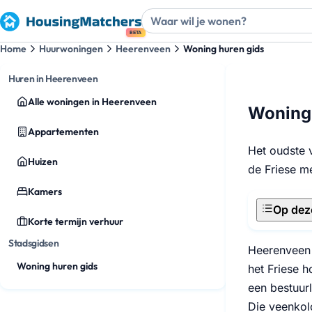
BETA
Home
Huurwoningen
Heerenveen
Woning huren gids
Huren in Heerenveen
Alle woningen in Heerenveen
Woning 
Appartementen
Het oudste 
Huizen
de Friese m
Kamers
Op dez
Korte termijn verhuur
Stadsgidsen
Heerenveen 
Woning huren gids
het Friese 
een bestuur
Die veenkolo