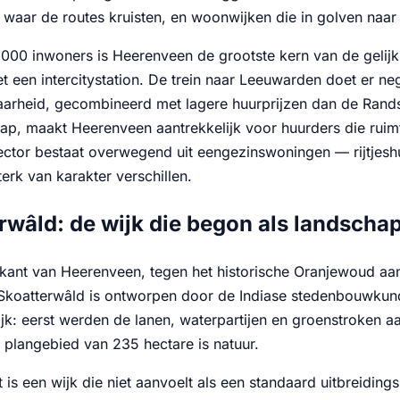
 waar de routes kruisten, en woonwijken die in golven naar
.000 inwoners is Heerenveen de grootste kern van de gelij
t een intercitystation. De trein naar Leeuwarden doet er neg
aarheid, gecombineerd met lagere huurprijzen dan de Rands
ap, maakt Heerenveen aantrekkelijk voor huurders die rui
 sector bestaat overwegend uit eengezinswoningen — rijtje
terk van karakter verschillen.
rwâld: de wijk die begon als landscha
kant van Heerenveen, tegen het historische Oranjewoud aa
Skoatterwâld is ontworpen door de Indiase stedenbouwkund
ijk: eerst werden de lanen, waterpartijen en groenstroken
t plangebied van 235 hectare is natuur.
t is een wijk die niet aanvoelt als een standaard uitbreiding