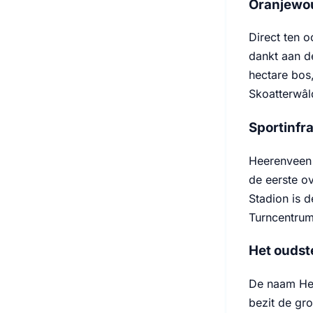
Oranjewou
Direct ten 
dankt aan d
hectare bos
Skoatterwâld
Sportinfr
Heerenveen h
de eerste o
Stadion is 
Turncentrum
Het oudst
De naam Hee
bezit de gr