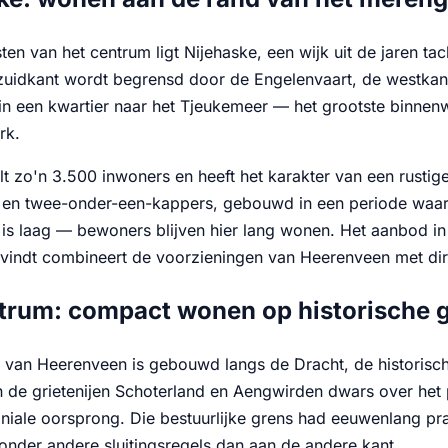
en van het centrum ligt Nijehaske, een wijk uit de jaren ta
 zuidkant wordt begrensd door de Engelenvaart, de westka
e in een kwartier naar het Tjeukemeer — het grootste binnenw
rk.
elt zo'n 3.500 inwoners en heeft het karakter van een rust
en en twee-onder-een-kappers, gebouwd in een periode waari
is laag — bewoners blijven hier lang wonen. Het aanbod in 
vindt combineert de voorzieningen van Heerenveen met dire
trum: compact wonen op historische 
 van Heerenveen is gebouwd langs de Dracht, de historis
n de grietenijen Schoterland en Aengwirden dwars over het
niale oorsprong. Die bestuurlijke grens had eeuwenlang pra
 onder andere sluitingsregels dan aan de andere kant.