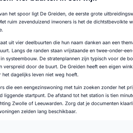
van het spoor ligt De Greiden, de eerste grote uitbreiding
Met ruim zevenduizend inwoners is het de dichtstbevolkte w
e.
taat uit vier deelbuurten die hun naam danken aan een them
uurt. Langs de randen staan vrijstaande en twee-onder-ee
en in systeembouw. De stratenplannen zijn typisch voor de 
n verspreid door de buurt. De Greiden heeft een eigen win
 het dagelijks leven niet weg hoeft.
rs die een eengezinswoning met tuin zoeken zonder het pri
 liggende startpunt. De afstand tot het station is tien minu
chting Zwolle of Leeuwarden. Zorg dat je documenten klaarl
 woningen zelden lang beschikbaar.