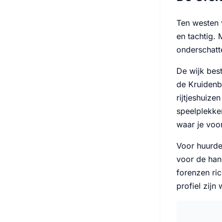
Ten westen 
en tachtig. 
onderschatt
De wijk bes
de Kruidenb
rijtjeshuiz
speelplekke
waar je voor
Voor huurde
voor de hand
forenzen ri
profiel zijn