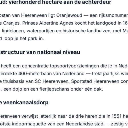
d: vierhonderd hectare aan de achterdeur
oosten van Heerenveen ligt Oranjewoud — een rijksmonume
e Oranjes. Prinses Albertine Agnes kocht het landgoed in 16
, lindelanen, waterpartijen en historische landhuizen, met
 loop je het park in.
astructuur van nationaal niveau
eeft een concentratie topsportvoorzieningen die je in Neder
verdekte 400-meterbaan van Nederland — trekt jaarlijks we
de thuisbasis van SC Heerenveen. Sportstad Heerenveen c
, een dojo en een fierljepschans onder één dak.
e veenkanaalsdorp
renveen verwijst letterlijk naar de drie heren die in 1551
ootste indoormaquette van een Nederlandse stad — zestig v