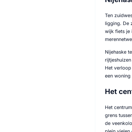
Ten zuidwest
ligging. De
wijk fiets j
merennetwe
Nijehaske t
rijtjeshuiz
Het verloop 
een woning 
Het cen
Het centrum
grens tusse
de veenkolo
plein vielen