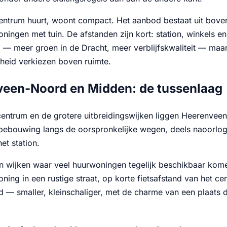
centrum huurt, woont compact. Het aanbod bestaat uit bove
ningen met tuin. De afstanden zijn kort: station, winkels 
g — meer groen in de Dracht, meer verblijfskwaliteit — maar 
gheid verkiezen boven ruimte.
een-Noord en Midden: de tussenlaag
centrum en de grotere uitbreidingswijken liggen Heerenve
tbebouwing langs de oorspronkelijke wegen, deels naoorlo
et station.
en wijken waar veel huurwoningen tegelijk beschikbaar kome
ing in een rustige straat, op korte fietsafstand van het ce
 — smaller, kleinschaliger, met de charme van een plaats di