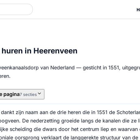
H
huren in Heerenveen
veenkanaalsdorp van Nederland — gesticht in 1551, uitgegr
eren.
e pagina
7 secties
dankt zijn naam aan de drie heren die in 1551 de Schoterla
hoogveen. De nederzetting groeide langs de kanalen die ze l
lijke scheiding die dwars door het centrum liep en waarvan
niale oorsprong verklaart de langgerekte structuur van de p