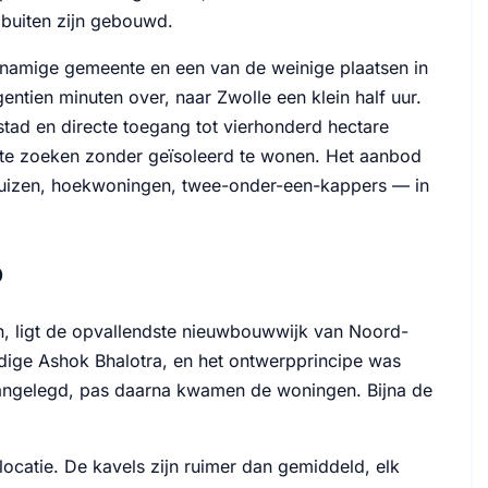
 buiten zijn gebouwd.
knamige gemeente en een van de weinige plaatsen in
entien minuten over, naar Zwolle een klein half uur.
tad en directe toegang tot vierhonderd hectare
mte zoeken zonder geïsoleerd te wonen. Het aanbod
shuizen, hoekwoningen, twee-onder-een-kappers — in
p
n, ligt de opvallendste nieuwbouwwijk van Noord-
ige Ashok Bhalotra, en het ontwerpprincipe was
 aangelegd, pas daarna kwamen de woningen. Bijna de
slocatie. De kavels zijn ruimer dan gemiddeld, elk