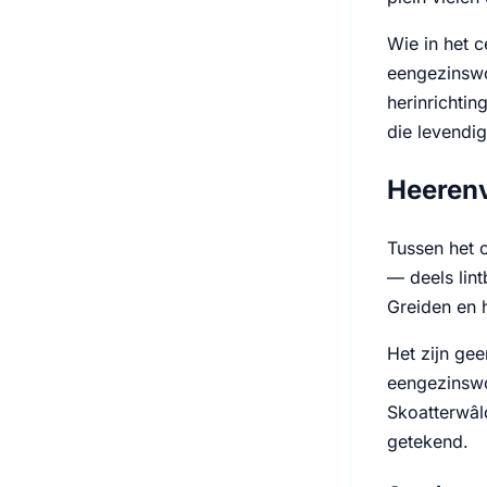
Wie in het 
eengezinswo
herinrichtin
die levendi
Heerenv
Tussen het 
— deels lin
Greiden en h
Het zijn ge
eengezinswon
Skoatterwâld
getekend.