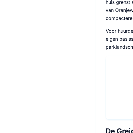
huis grenst 
van Oranjew
compactere 
Voor huurder
eigen basis
parklandsch
De Grei