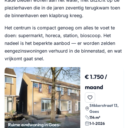
plezierhaven die in de jaren zeventig terugkwam toen
de binnenhaven een klapbrug kreeg.
Het centrum is compact genoeg om alles te voet te
doen: supermarkt, horeca, station, bioscoop. Het
nadeel is het beperkte aanbod — er worden zelden
eengezinswoningen verhuurd in de binnenstad, en wat
vrijkomt gaat snel.
€ 1.750 /
maand
Stikkerstraat 13,
Goes
114 m²
1-1-2026
Ruime eindwoning in Goes-