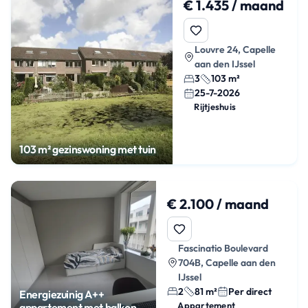
€ 1.435 / maand
Louvre 24, Capelle
aan den IJssel
3
103 m²
25-7-2026
Rijtjeshuis
103 m² gezinswoning met tuin
€ 2.100 / maand
Fascinatio Boulevard
704B, Capelle aan den
IJssel
2
81 m²
Per direct
Energiezuinig A++
Appartement
appartement met balkon