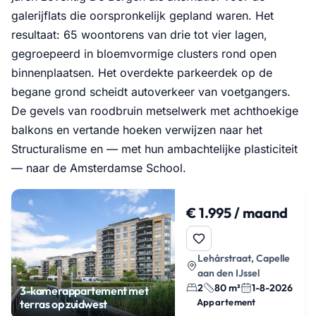
galerijflats die oorspronkelijk gepland waren. Het
resultaat: 65 woontorens van drie tot vier lagen,
gegroepeerd in bloemvormige clusters rond open
binnenplaatsen. Het overdekte parkeerdek op de
begane grond scheidt autoverkeer van voetgangers.
De gevels van roodbruin metselwerk met achthoekige
balkons en vertande hoeken verwijzen naar het
Structuralisme en — met hun ambachtelijke plasticiteit
— naar de Amsterdamse School.
€ 1.995 / maand
Lehárstraat, Capelle
aan den IJssel
2
80 m²
1-8-2026
3-kamerappartement met
Appartement
terras op zuidwest