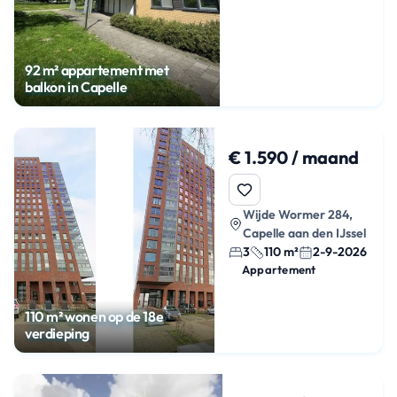
92 m² appartement met
balkon in Capelle
€ 1.590 / maand
Wijde Wormer 284,
Capelle aan den IJssel
3
110 m²
2-9-2026
Appartement
110 m² wonen op de 18e
verdieping