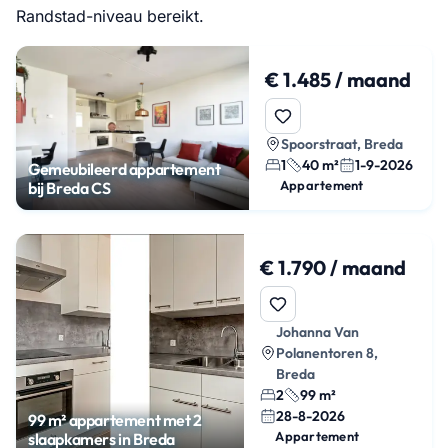
Randstad-niveau bereikt.
€ 1.485 / maand
Spoorstraat, Breda
1
40 m²
1-9-2026
Gemeubileerd appartement
Appartement
bij Breda CS
€ 1.790 / maand
Johanna Van
Polanentoren 8,
Breda
2
99 m²
28-8-2026
99 m² appartement met 2
Appartement
slaapkamers in Breda