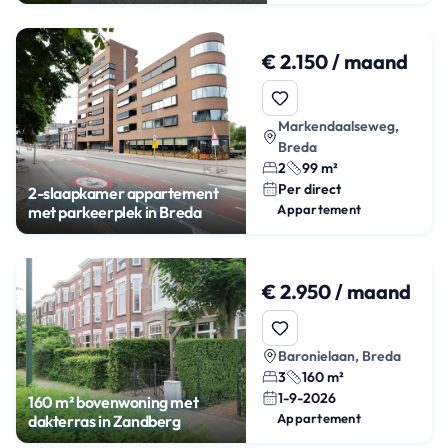
€ 2.150 / maand
Markendaalseweg,
Breda
2
99 m²
Per direct
2-slaapkamer appartement
Appartement
met parkeerplek in Breda
€ 2.950 / maand
Baronielaan, Breda
3
160 m²
1-9-2026
160 m² bovenwoning met
Appartement
dakterras in Zandberg