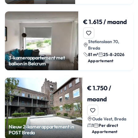
€ 1.615 / maand
Stationslaan 70,
Breda
81 m²
25-8-2026
3-kamerappartement met
Appartement
balkon in Belcrum
€ 1.750 /
maand
Oude Vest, Breda
1
Per direct
Nieuw 2-kamerappartement in
Appartement
POST Breda