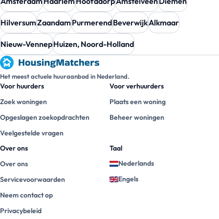
Amsterdam
Haarlem
Hoofddorp
Amstelveen
Diemen
Hilversum
Zaandam
Purmerend
Beverwijk
Alkmaar
Nieuw-Vennep
Huizen, Noord-Holland
Het meest actuele huuraanbod in Nederland.
Voor huurders
Voor verhuurders
Zoek woningen
Plaats een woning
Opgeslagen zoekopdrachten
Beheer woningen
Veelgestelde vragen
Over ons
Taal
Nederlands
Over ons
Engels
Servicevoorwaarden
Neem contact op
Privacybeleid