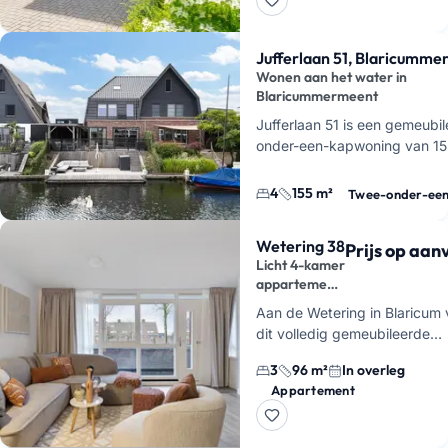
Jufferlaan 51, Blaricumm
Wonen aan het water in
Blaricummermeent
Jufferlaan 51 is een gemeubi
onder-een-kapwoning van 15
Blaricummermeent, direct aan
krijgt hier 5 kamers, waarvan
4
155 m²
Twee-onder-ee
Wetering 38
Prijs op aa
Licht 4-kamer
appartement
in groen
Aan de Wetering in Blaricum 
Blaricum
dit volledig gemeubileerde
appartement van 96 vierkan
3
96 m²
In overleg
meter. De woning is modern
Appartement
afgewerkt en voelt door de 