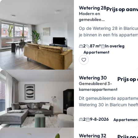
Wetering 28
Prijs op aa
Modern en
gemeubileerd
in Blaricum
Op de Wetering 28 in Blaric
je binnen in een fris apparte
van 87 vierkante meter dat er
2
87 m²
In overleg
alsof het gisteren is opgelev
Appartement
woonkam…
Wetering 30
Prijs o
Gemeubileerd 3-
kamerappartement
Dit gemeubileerde appartem
Wetering 30 in Blaricum heef
waaronder 2 slaapkamers. Je 
een lichte woonkamer met gr
2
9-8-2026
Appartemen
Wetering 32
Prijs o