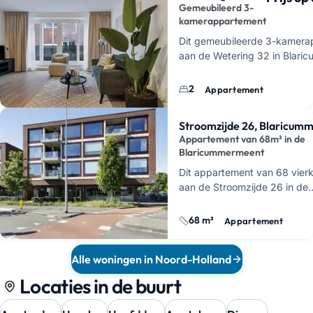
Gemeubileerd 3-
kamerappartement
Dit gemeubileerde 3-kamera
aan de Wetering 32 in Blaric
binnenkort beschikbaar voor
verhuur
. Je krijgt hier een 
2
Appartement
Stroomzijde 26, Blaricum
Appartement van 68m² in de
Blaricummermeent
Dit appartement van 68 vierk
aan de Stroomzijde 26 in de
Blaricummermeent. Je woont 
modern stukje Blaricum waa
68 m²
Appartement
Alle woningen in Noord-Holland
Locaties in de buurt