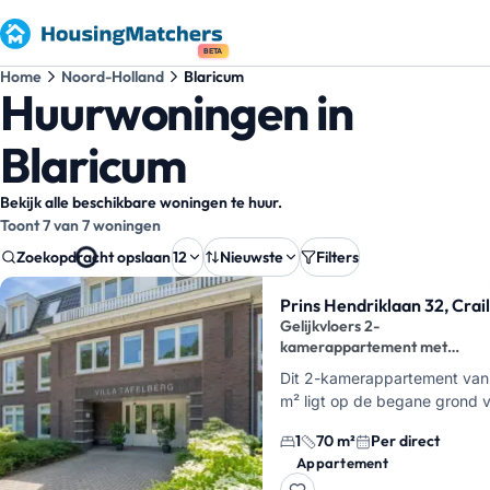
BETA
Home
Noord-Holland
Blaricum
Huurwoningen in
Blaricum
Bekijk alle beschikbare woningen te huur.
Toont 7 van 7 woningen
Zoekopdracht opslaan
12
Nieuwste
Filters
Zoekresultaten
Prins Hendriklaan 32, Crai
Gelijkvloers 2-
kamerappartement met
parkeerplek
Dit 2-kamerappartement van 
m² ligt op de begane grond v
Tafelberg aan de Prins Hendr
1
70 m²
Per direct
in Blaricum. Je woont hier gel
Appartement